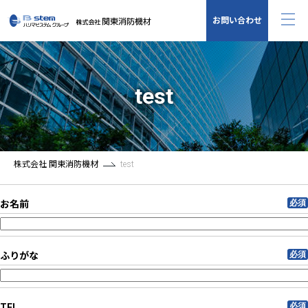
お問い合わせ
test
株式会社 関東消防機材
test
必須
お名前
必須
ふりがな
必須
TEL