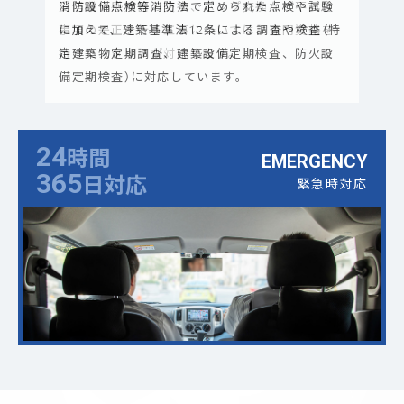
消防設備点検等消防法で定められた点検や試験
受信機や感知器の交換、ポンプ交換など不具合
商業施設へのテナント入居工事において、消防
に加えて、建築基準法12条による調査や検査（特
事項の是正を行う工事については、専門資格を
法に元づき防災設備の設計を行い工事を実施し
定建築物定期調査、建築設備定期検査、防火設
持ったスタッフが対応します。
ます。消防法に必要な設備の移設・増設等も行
備定期検査）に対応しています。
います。
24
時間
EMERGENCY
365
日対応
緊急時対応