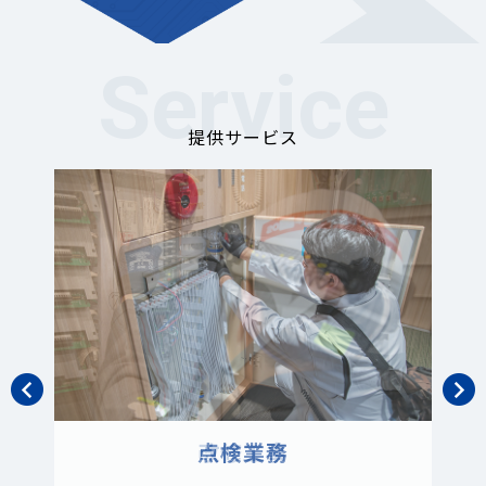
Service
提供サービス
大型工事（設計施工）
点検業務
改修工事